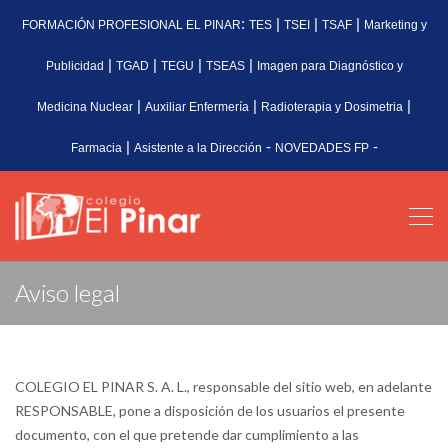
:
|
|
|
FORMACIÓN PROFESIONAL EL PINAR
TES
TSEI
TSAF
Marketing y
|
|
|
|
Publicidad
TGAD
TEGU
TSEAS
Imagen para Diagnóstico y
|
|
|
Medicina Nuclear
Auxiliar Enfermería
Radioterapia y Dosimetria
|
-
-
Farmacia
Asistente a la Dirección
NOVEDADES FP
Aviso legal
COLEGIO EL PINAR S. A. L., responsable del sitio web, en adelante
RESPONSABLE, pone a disposición de los usuarios el presente
documento, con el que pretende dar cumplimiento a las