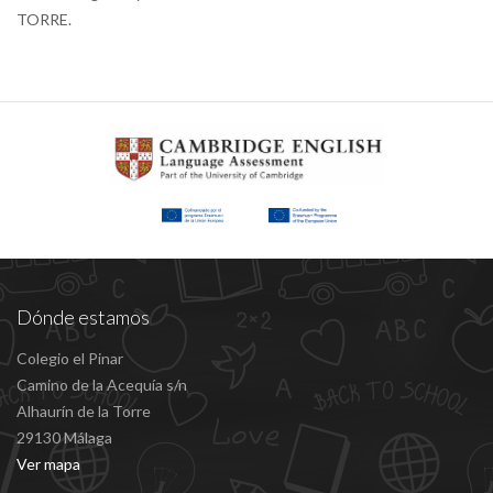
TORRE.
Dónde estamos
Colegio el Pinar
Camino de la Acequía s/n
Alhaurín de la Torre
29130 Málaga
Ver mapa