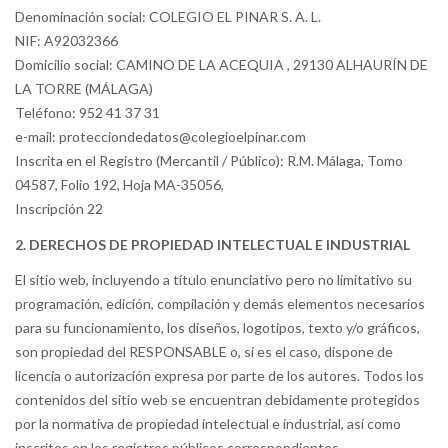
Denominación social: COLEGIO EL PINAR S. A. L.
NIF: A92032366
Domicilio social: CAMINO DE LA ACEQUIA , 29130 ALHAURÍN DE
LA TORRE (MÁLAGA)
Teléfono: 952 41 37 31
e-mail: protecciondedatos@colegioelpinar.com
Inscrita en el Registro (Mercantil / Público): R.M. Málaga, Tomo
04587, Folio 192, Hoja MA-35056,
Inscripción 22
2. DERECHOS DE PROPIEDAD INTELECTUAL E INDUSTRIAL
El sitio web, incluyendo a título enunciativo pero no limitativo su
programación, edición, compilación y demás elementos necesarios
para su funcionamiento, los diseños, logotipos, texto y/o gráficos,
son propiedad del RESPONSABLE o, si es el caso, dispone de
licencia o autorización expresa por parte de los autores. Todos los
contenidos del sitio web se encuentran debidamente protegidos
por la normativa de propiedad intelectual e industrial, así como
inscritos en los registros públicos correspondientes.