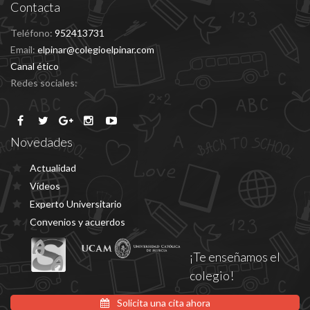
Contacta
Teléfono:
952413731
Email:
elpinar@colegioelpinar.com
Canal ético
Redes sociales:
Novedades
Actualidad
Vídeos
Experto Universitario
Convenios y acuerdos
¡Te enseñamos el
colegio!
Solicita una cita ahora