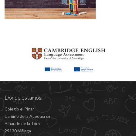
Dónde estamos
Colegio el Pinar
Camino de la Acequía s/n
Alhaurín de la Torre
29130 Málaga