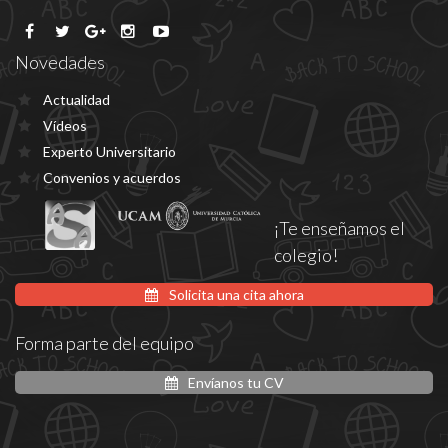
Novedades
Actualidad
Vídeos
Experto Universitario
Convenios y acuerdos
¡Te enseñamos el
colegio!
Solicita una cita ahora
Forma parte del equipo
Envíanos tu CV