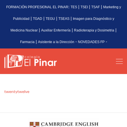
:
|
|
|
FORMACIÓN PROFESIONAL EL PINAR
TES
TSEI
TSAF
Marketing y
|
|
|
|
Publicidad
TGAD
TEGU
TSEAS
Imagen para Diagnóstico y
|
|
|
Medicina Nuclear
Auxiliar Enfermería
Radioterapia y Dosimetria
|
-
-
Farmacia
Asistente a la Dirección
NOVEDADES FP
twentytwelve