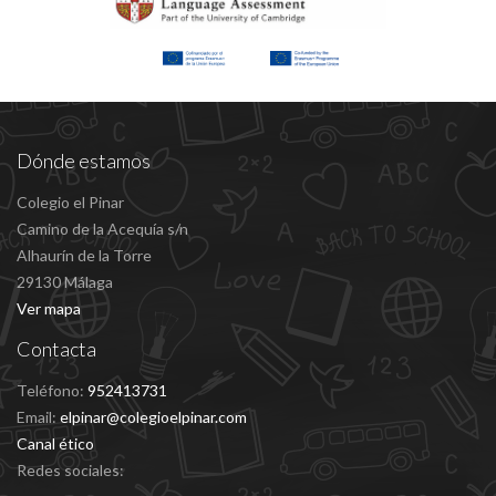
Dónde estamos
Colegio el Pinar
Camino de la Acequía s/n
Alhaurín de la Torre
29130 Málaga
Ver mapa
Contacta
Teléfono:
952413731
Email:
elpinar@colegioelpinar.com
Canal ético
Redes sociales: