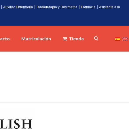
|
|
|
|
Auxiliar Enfermería
Radioterapia y Dosimetria
Farmacia
Asistente a la
acto
Matriculación
Tienda