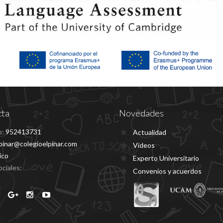
cta
Novedades
o:
952413731
Actualidad
pinar@colegioelpinar.com
Vídeos
ico
Experto Universitario
ciales:
Convenios y acuerdos