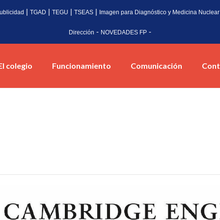
|
|
|
|
ublicidad
TGAD
TEGU
TSEAS
Imagen para Diagnóstico y Medicina Nuclear
-
-
Dirección
NOVEDADES FP
El colegio
Funcionamiento
Comunicación
Cont