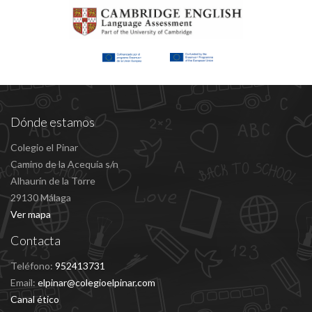
Dónde estamos
Colegio el Pinar
Camino de la Acequía s/n
Alhaurín de la Torre
29130 Málaga
Ver mapa
Contacta
Teléfono:
952413731
Email:
elpinar@colegioelpinar.com
Canal ético