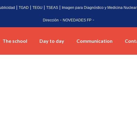
|
|
|
|
ublicidad
TGAD
TEGU
TSEAS
Imagen para Diagnóstico y Medicina Nuclear
-
-
Dirección
NOVEDADES FP
The school
Day to day
Communication
Cont