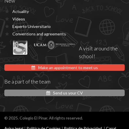
New
Actuality
Vídeos
Experto Universitario
Conventions and agreements
A visit around the
school!
Make an appointment to meet us
Be a part of the team
Send us your CV
© 2025. Colegio El Pinar. All rights reserved.
Aviso legal
|
Política de Cookies
|
Política de Privacidad
|
Canal