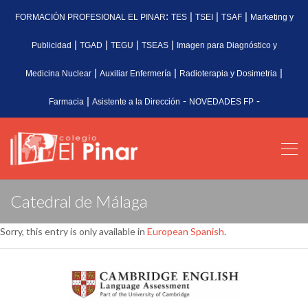
:
|
|
|
FORMACIÓN PROFESIONAL EL PINAR
TES
TSEI
TSAF
Marketing y
|
|
|
|
Publicidad
TGAD
TEGU
TSEAS
Imagen para Diagnóstico y
|
|
|
Medicina Nuclear
Auxiliar Enfermería
Radioterapia y Dosimetria
|
-
-
Farmacia
Asistente a la Dirección
NOVEDADES FP
Catedral de Málaga
Sorry, this entry is only available in
European Spanish
.