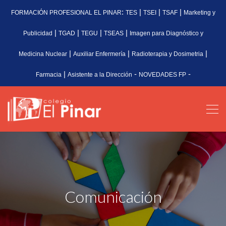
:
|
|
|
FORMACIÓN PROFESIONAL EL PINAR
TES
TSEI
TSAF
Marketing y
|
|
|
|
Publicidad
TGAD
TEGU
TSEAS
Imagen para Diagnóstico y
|
|
|
Medicina Nuclear
Auxiliar Enfermería
Radioterapia y Dosimetria
|
-
-
Farmacia
Asistente a la Dirección
NOVEDADES FP
Comunicación