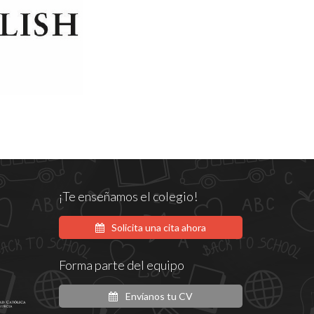
¡Te enseñamos el colegio!
Solicita una cita ahora
Forma parte del equipo
Envíanos tu CV