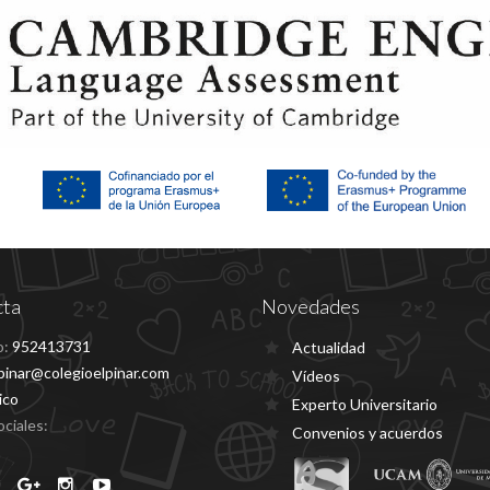
cta
Novedades
o:
952413731
Actualidad
pinar@colegioelpinar.com
Vídeos
ico
Experto Universitario
ciales:
Convenios y acuerdos