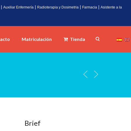
|
|
|
|
Auxiliar Enfermería
Radioterapia y Dosimetria
Farmacia
Asistente a la
acto
Matriculación
Tienda
Brief