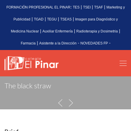
:
|
|
|
FORMACIÓN PROFESIONAL EL PINAR
TES
TSEI
TSAF
Marketing y
|
|
|
|
Publicidad
TGAD
TEGU
TSEAS
Imagen para Diagnóstico y
|
|
|
Medicina Nuclear
Auxiliar Enfermería
Radioterapia y Dosimetria
|
-
-
Farmacia
Asistente a la Dirección
NOVEDADES FP
The black straw