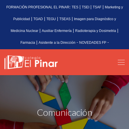
:
|
|
|
FORMACIÓN PROFESIONAL EL PINAR
TES
TSEI
TSAF
Marketing y
|
|
|
|
Publicidad
TGAD
TEGU
TSEAS
Imagen para Diagnóstico y
|
|
|
Medicina Nuclear
Auxiliar Enfermería
Radioterapia y Dosimetria
|
-
-
Farmacia
Asistente a la Dirección
NOVEDADES FP
Comunicación