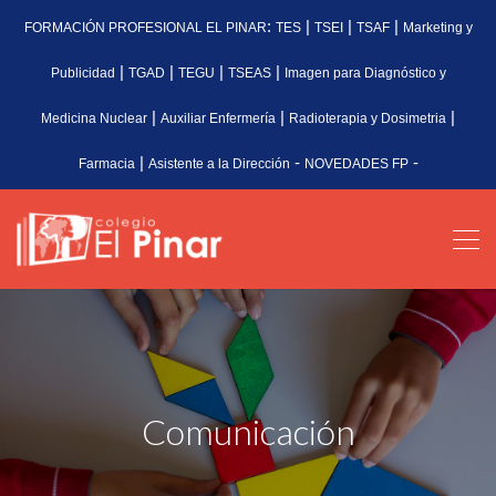
:
|
|
|
FORMACIÓN PROFESIONAL EL PINAR
TES
TSEI
TSAF
Marketing y
|
|
|
|
Publicidad
TGAD
TEGU
TSEAS
Imagen para Diagnóstico y
|
|
|
Medicina Nuclear
Auxiliar Enfermería
Radioterapia y Dosimetria
|
-
-
Farmacia
Asistente a la Dirección
NOVEDADES FP
Comunicación