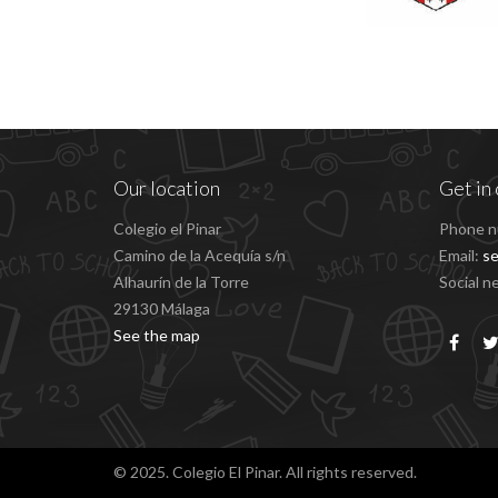
Our location
Get in 
Colegio el Pinar
Phone n
Camino de la Acequía s/n
Email:
se
Alhaurín de la Torre
Social n
29130 Málaga
See the map
© 2025. Colegio El Pinar. All rights reserved.