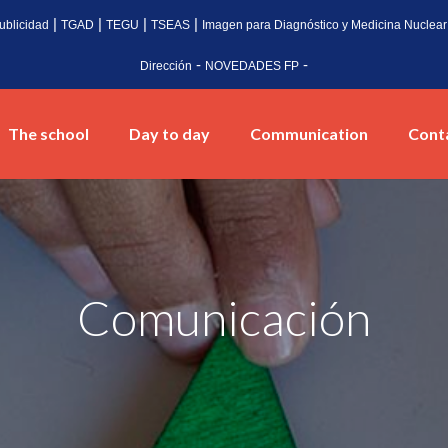
|
|
|
|
ublicidad
TGAD
TEGU
TSEAS
Imagen para Diagnóstico y Medicina Nuclear
-
-
Dirección
NOVEDADES FP
The school
Day to day
Communication
Cont
Comunicación