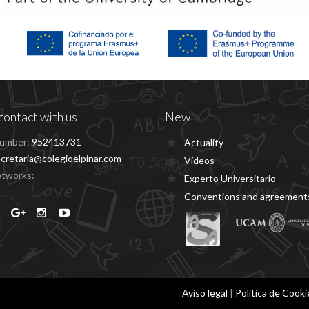
contact with us
New
umber:
952413731
Actuality
cretaria@colegioelpinar.com
Vídeos
etworks:
Experto Universitario
Conventions and agreement
Aviso legal
|
Política de Cooki