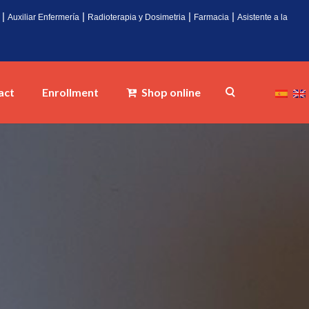
|
|
|
|
Auxiliar Enfermería
Radioterapia y Dosimetria
Farmacia
Asistente a la
act
Enrollment
Shop online