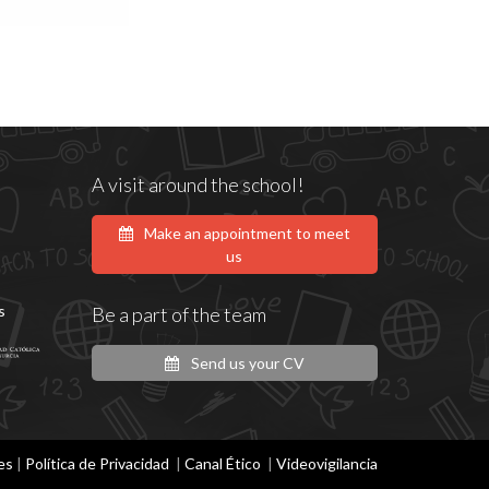
A visit around the school!
Make an appointment to meet
us
s
Be a part of the team
Send us your CV
es
|
Política de Privacidad
|
Canal Ético
|
Videovigilancia