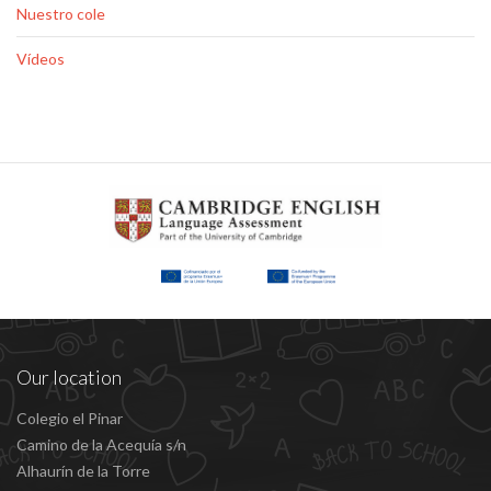
Nuestro cole
Vídeos
Our location
Colegio el Pinar
Camino de la Acequía s/n
Alhaurín de la Torre