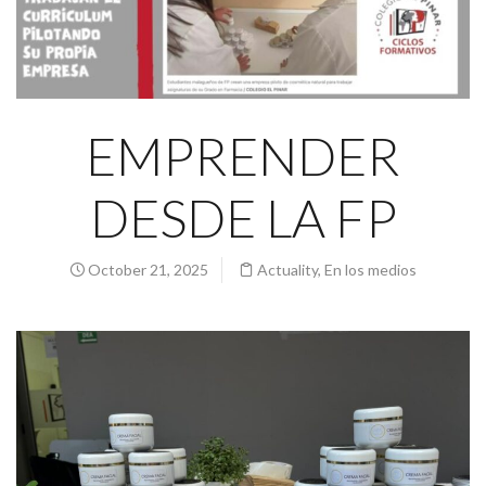
EMPRENDER
DESDE LA FP
October 21, 2025
Actuality
,
En los medios