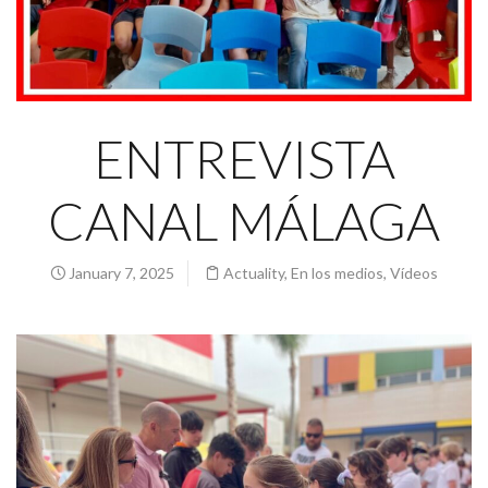
ENTREVISTA
CANAL MÁLAGA
January 7, 2025
Actuality
,
En los medios
,
Vídeos