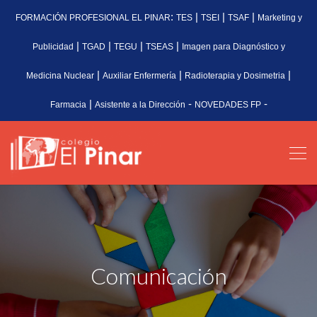
:
|
|
|
FORMACIÓN PROFESIONAL EL PINAR
TES
TSEI
TSAF
Marketing y
|
|
|
|
Publicidad
TGAD
TEGU
TSEAS
Imagen para Diagnóstico y
|
|
|
Medicina Nuclear
Auxiliar Enfermería
Radioterapia y Dosimetria
|
-
-
Farmacia
Asistente a la Dirección
NOVEDADES FP
Comunicación