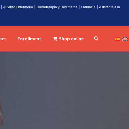
|
|
|
|
Auxiliar Enfermería
Radioterapia y Dosimetria
Farmacia
Asistente a la
act
Enrollment
Shop online