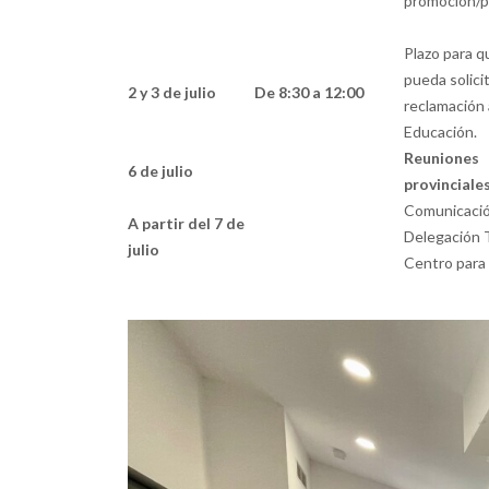
promoción/p
Plazo para qu
pueda solicit
2 y 3 de julio
De 8:30 a 12:00
reclamación 
Educación.
Reuniones
6 de julio
provinciale
Comunicación
A partir del 7 de
Delegación T
julio
Centro para 