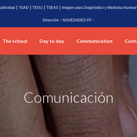
|
|
|
|
ublicidad
TGAD
TEGU
TSEAS
Imagen para Diagnóstico y Medicina Nuclear
-
-
Dirección
NOVEDADES FP
The school
Day to day
Communication
Cont
Comunicación