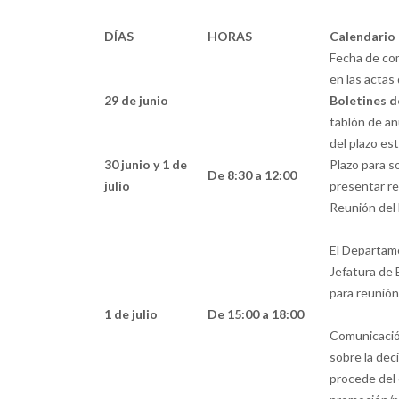
DÍAS
HORAS
Calendario
Fecha de com
en las actas
29 de junio
Boletines d
tablón de an
del plazo es
30 junio y 1 de
Plazo para so
De 8:30 a 12:00
julio
presentar re
Reunión del
El Departame
Jefatura de 
para reunió
1 de julio
De 15:00 a 18:00
Comunicación
sobre la dec
procede del