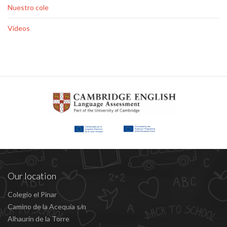
Nuestro cole
Vídeos
Our location
Colegio el Pinar
Camino de la Acequía s/n
Alhaurín de la Torre