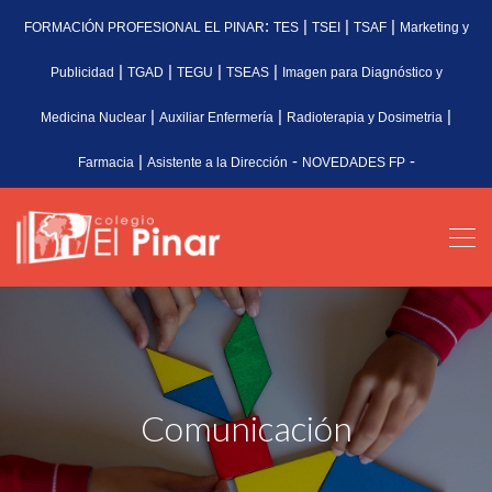
:
|
|
|
FORMACIÓN PROFESIONAL EL PINAR
TES
TSEI
TSAF
Marketing y
|
|
|
|
Publicidad
TGAD
TEGU
TSEAS
Imagen para Diagnóstico y
|
|
|
Medicina Nuclear
Auxiliar Enfermería
Radioterapia y Dosimetria
|
-
-
Farmacia
Asistente a la Dirección
NOVEDADES FP
Comunicación