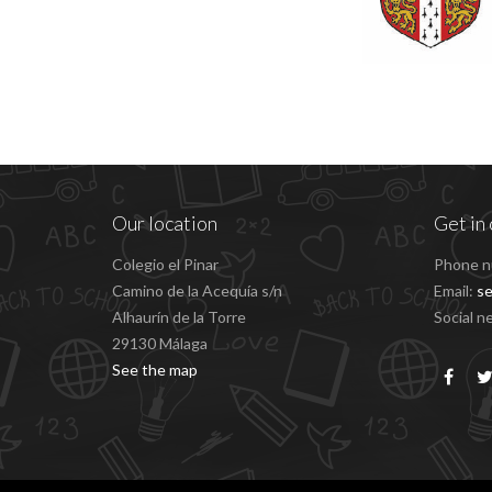
Our location
Get in 
Colegio el Pinar
Phone n
Camino de la Acequía s/n
Email:
se
Alhaurín de la Torre
Social n
29130 Málaga
See the map