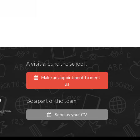
A visit around the school!
Make an appointment to meet
us
s
Be a part of the team
Send us your CV