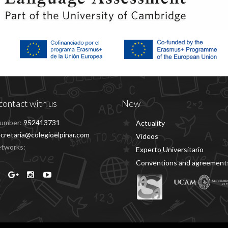
contact with us
New
umber:
952413731
Actuality
cretaria@colegioelpinar.com
Vídeos
etworks:
Experto Universitario
Conventions and agreement