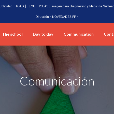
|
|
|
|
ublicidad
TGAD
TEGU
TSEAS
Imagen para Diagnóstico y Medicina Nuclear
-
-
Dirección
NOVEDADES FP
The school
Day to day
Communication
Cont
Comunicación