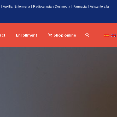
|
|
|
|
Auxiliar Enfermería
Radioterapia y Dosimetria
Farmacia
Asistente a la
act
Enrollment
Shop online