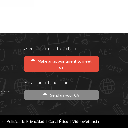
A visit around the school!
Make an appointment to meet
us
s
Be a part of the team
Send us your CV
es
|
Política de Privacidad
|
Canal Ético
|
Videovigilancia