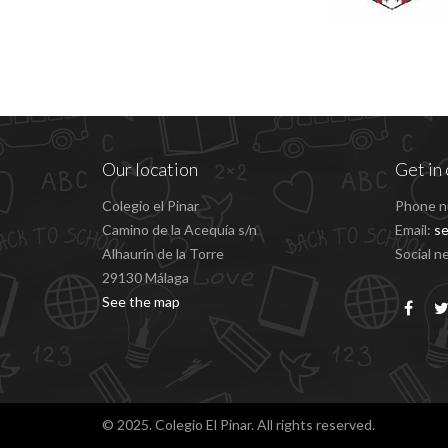
Our location
Get in 
Colegio el Pinar
Phone n
Camino de la Acequía s/n
Email:
se
Alhaurín de la Torre
Social n
29130 Málaga
See the map
© 2025. Colegio El Pinar. All rights reserved.