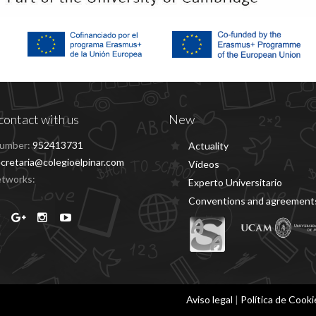
contact with us
New
umber:
952413731
Actuality
cretaria@colegioelpinar.com
Vídeos
etworks:
Experto Universitario
Conventions and agreement
Aviso legal
|
Política de Cooki