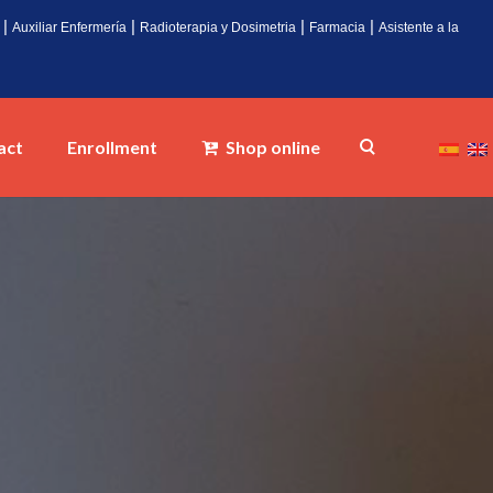
|
|
|
|
Auxiliar Enfermería
Radioterapia y Dosimetria
Farmacia
Asistente a la
act
Enrollment
Shop online