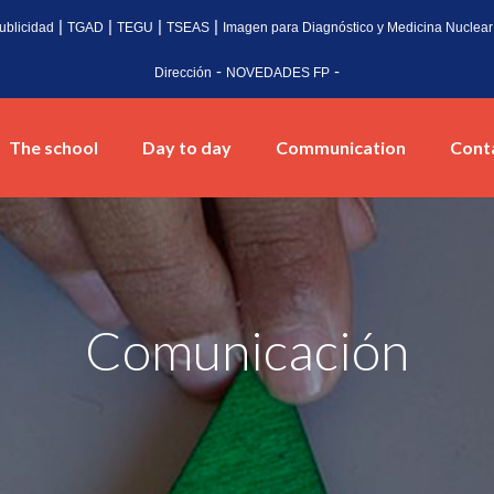
|
|
|
|
ublicidad
TGAD
TEGU
TSEAS
Imagen para Diagnóstico y Medicina Nuclear
-
-
Dirección
NOVEDADES FP
The school
Day to day
Communication
Cont
Comunicación