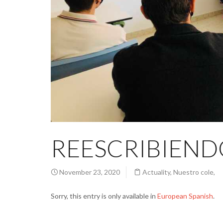
REESCRIBIEND
November 23, 2020
Actuality
,
Nuestro cole
,
Sorry, this entry is only available in
European Spanish
.