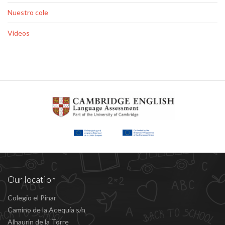
Nuestro cole
Vídeos
Our location
Colegio el Pinar
Camino de la Acequía s/n
Alhaurín de la Torre