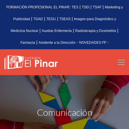
:
|
|
|
FORMACIÓN PROFESIONAL EL PINAR
TES
TSEI
TSAF
Marketing y
|
|
|
|
Publicidad
TGAD
TEGU
TSEAS
Imagen para Diagnóstico y
|
|
|
Medicina Nuclear
Auxiliar Enfermería
Radioterapia y Dosimetria
|
-
-
Farmacia
Asistente a la Dirección
NOVEDADES FP
Comunicación