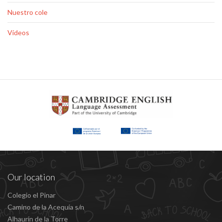
Nuestro cole
Vídeos
Our location
Colegio el Pinar
Camino de la Acequía s/n
Alhaurín de la Torre