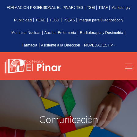
:
|
|
|
FORMACIÓN PROFESIONAL EL PINAR
TES
TSEI
TSAF
Marketing y
|
|
|
|
Publicidad
TGAD
TEGU
TSEAS
Imagen para Diagnóstico y
|
|
|
Medicina Nuclear
Auxiliar Enfermería
Radioterapia y Dosimetria
|
-
-
Farmacia
Asistente a la Dirección
NOVEDADES FP
Comunicación