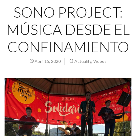
SONO PROJECT:
MÚSICA DESDE EL
CONFINAMIENTO
April 15, 2020
Actuality
,
Vídeos