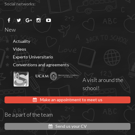
Social networks:
New
Actuality
Vídeos
Experto Universitario
Conventions and agreements
A visit around the
school!
Make an appointment to meet us
Be a part of the team
Send us your CV