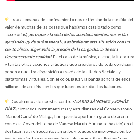
Estas semanas de confinamiento nos están dando la medida del
valor de muchas de las cosas que habíamos catalogado como
‘accesorias’,
pero que a la vista de los acontecimientos, nos están
ayudando -¡y de qué manera!-, a sobrellevar esta situación con un
cierto alivio, aligerando la presión de la carga diaria de esta
desconcertante realidad
. Es el caso de la música, el cine, la literatura
y tantas otras acciones artísticas que creadores de toda condición
ponen a nuestra disposición a través de las Redes Sociales y
plataformas virtuales. Son el color, la luz y la banda sonora de esos
millones de arcoiris con los que lucen estos días los balcones.
Dos alumnos de nuestro centro
-MARIO SÁNCHEZ y JONÁS
DÍAZ-
, virtuosos instrumentistas y estudiantes del Conservatorio
‘Manuel Carra’ de Málaga, han querido aportar su grano de arena
con este Cover del tema de Vanesa Martín ‘Aún no te has ido’, en el
destacan sus refrescantes arreglos y toques de improvisación. Lo
han hecho junto a sus compañeros del grupo ‘Sono Project’, una