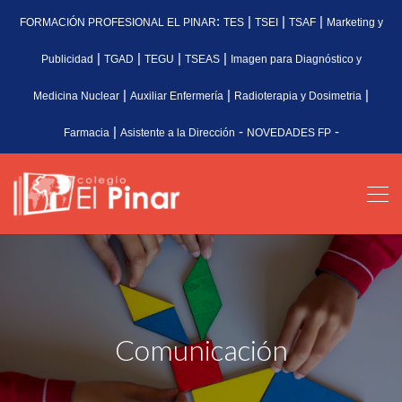
:
|
|
|
FORMACIÓN PROFESIONAL EL PINAR
TES
TSEI
TSAF
Marketing y
|
|
|
|
Publicidad
TGAD
TEGU
TSEAS
Imagen para Diagnóstico y
|
|
|
Medicina Nuclear
Auxiliar Enfermería
Radioterapia y Dosimetria
|
-
-
Farmacia
Asistente a la Dirección
NOVEDADES FP
Comunicación