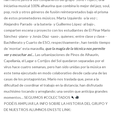
iniciativa musical 100% alhaurina que combina lo mejor del jazz, soul,
pop, rock y otros géneros de fusión reinterpretados bajo el prisma
de estos prometedores músicos. Marta Izquierdo -a la voz-;
Alejandro Parrado -a la batería- y Guillermo López -al bajo-,
comparten escena y proyecto con los estudiantes de El Pinar Mario
Sánchez -piano- y Jonás Díaz -saxo-, quienes; entre clase y clase -
Bachillerato y Cuarto de ESO, respectivamente-, han tenido tiempo
de ‘montar’ esta maravilla,
que la magia de la técnica nos permite
ver y escuchar así…
Las urbanizaciones de Pinos de Alhaurín,
Capellanía, el Lagar o Cortijos del Sol quedaron separadas por el
virus hace cuatro semanas, pero han sido unidas por la música en
este tema ejecutado en modo colaborativo desde cada una de las
casas de los protagonistas. Mario nos traslada que, pese a la
dificultad de coordinar el trabajo en la distancia; han disfrutado
muchísimo tocando y arreglando; una sesión que anticipa grandes
momentos… SEGUIMOS
#COLECTADOS
PODÉIS AMPLIAR LA INFO SOBRE LA HISTORIA DEL GRUPO Y
DE NUESTROS ALUMNOS EN ESTE LINK: