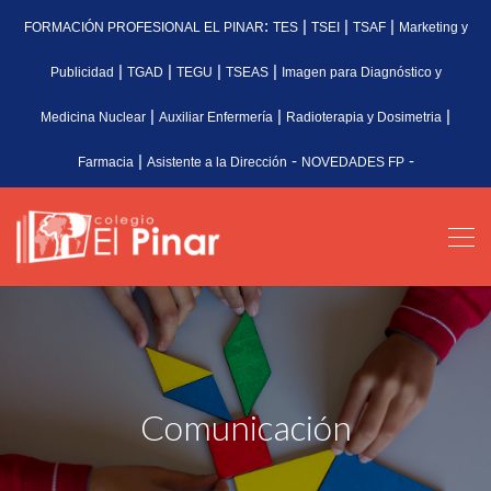
:
|
|
|
FORMACIÓN PROFESIONAL EL PINAR
TES
TSEI
TSAF
Marketing y
|
|
|
|
Publicidad
TGAD
TEGU
TSEAS
Imagen para Diagnóstico y
|
|
|
Medicina Nuclear
Auxiliar Enfermería
Radioterapia y Dosimetria
|
-
-
Farmacia
Asistente a la Dirección
NOVEDADES FP
Comunicación