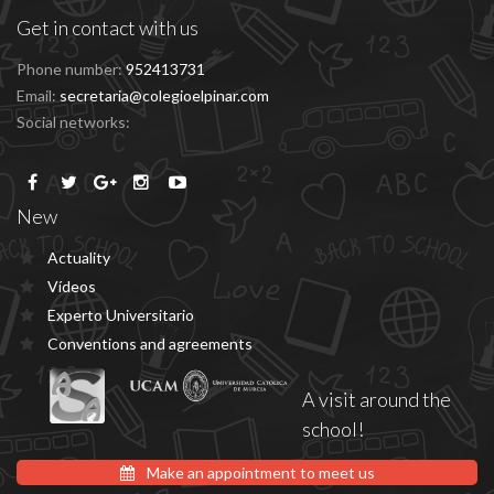
Get in contact with us
Phone number:
952413731
Email:
secretaria@colegioelpinar.com
Social networks:
New
Actuality
Vídeos
Experto Universitario
Conventions and agreements
A visit around the
school!
Make an appointment to meet us