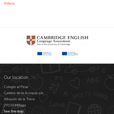
Vídeos
Our location
Colegio el Pinar
Camino de la Acequía s/n
Alhaurín de la Torre
29130 Málaga
See the map