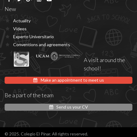
New
Actuality
Vídeos
Experto Universitario
Conventions and agreements
A visit around the
school!
Make an appointment to meet us
Be a part of the team
Send us your CV
© 2025. Colegio El Pinar. All rights reserved.