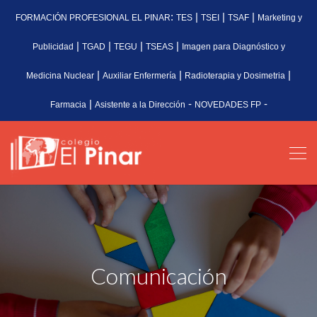
:
|
|
|
FORMACIÓN PROFESIONAL EL PINAR
TES
TSEI
TSAF
Marketing y
|
|
|
|
Publicidad
TGAD
TEGU
TSEAS
Imagen para Diagnóstico y
|
|
|
Medicina Nuclear
Auxiliar Enfermería
Radioterapia y Dosimetria
|
-
-
Farmacia
Asistente a la Dirección
NOVEDADES FP
Comunicación