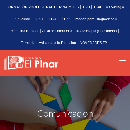
:
|
|
|
FORMACIÓN PROFESIONAL EL PINAR
TES
TSEI
TSAF
Marketing y
|
|
|
|
Publicidad
TGAD
TEGU
TSEAS
Imagen para Diagnóstico y
|
|
|
Medicina Nuclear
Auxiliar Enfermería
Radioterapia y Dosimetria
|
-
-
Farmacia
Asistente a la Dirección
NOVEDADES FP
Comunicación