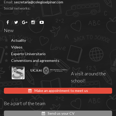
Email:
secretaria@colegioelpinar.com
Social networks:
New
Actuality
Vídeos
Experto Universitario
Conventions and agreements
A visit around the
school!
Make an appointment to meet us
Be a part of the team
Send us your CV