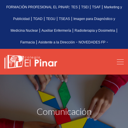
:
|
|
|
FORMACIÓN PROFESIONAL EL PINAR
TES
TSEI
TSAF
Marketing y
|
|
|
|
Publicidad
TGAD
TEGU
TSEAS
Imagen para Diagnóstico y
|
|
|
Medicina Nuclear
Auxiliar Enfermería
Radioterapia y Dosimetria
|
-
-
Farmacia
Asistente a la Dirección
NOVEDADES FP
Comunicación