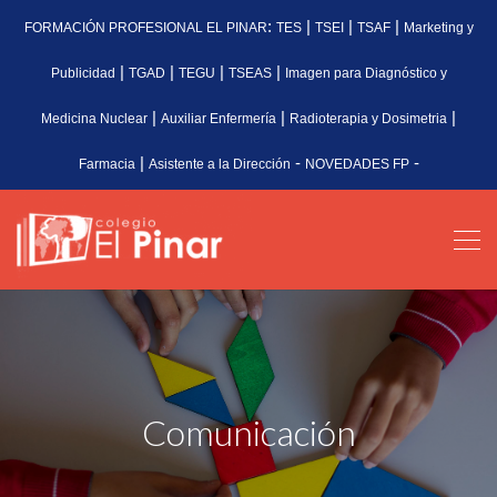
:
|
|
|
FORMACIÓN PROFESIONAL EL PINAR
TES
TSEI
TSAF
Marketing y
|
|
|
|
Publicidad
TGAD
TEGU
TSEAS
Imagen para Diagnóstico y
|
|
|
Medicina Nuclear
Auxiliar Enfermería
Radioterapia y Dosimetria
|
-
-
Farmacia
Asistente a la Dirección
NOVEDADES FP
Comunicación