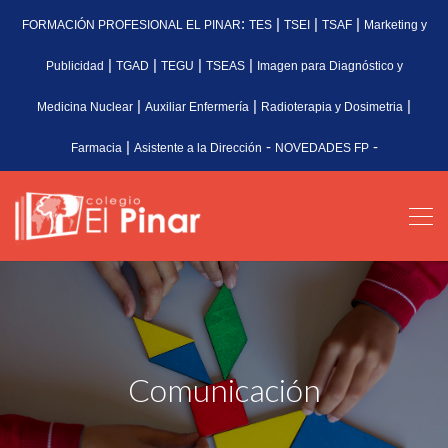
:
|
|
|
FORMACIÓN PROFESIONAL EL PINAR
TES
TSEI
TSAF
Marketing y
|
|
|
|
Publicidad
TGAD
TEGU
TSEAS
Imagen para Diagnóstico y
|
|
|
Medicina Nuclear
Auxiliar Enfermería
Radioterapia y Dosimetria
|
-
-
Farmacia
Asistente a la Dirección
NOVEDADES FP
Comunicación