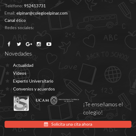
Teléfono:
952413731
Email:
elpinar@colegioelpinar.com
Canal ético
Redes sociales:
Novedades
Actualidad
Vídeos
Experto Universitario
Convenios y acuerdos
¡Te enseñamos el
colegio!
Solicita una cita ahora