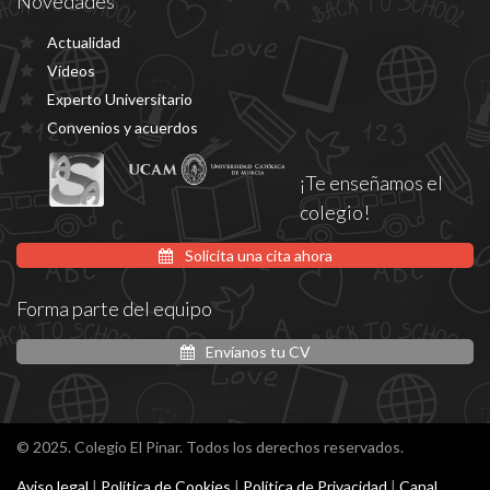
Novedades
Actualidad
Vídeos
Experto Universitario
Convenios y acuerdos
¡Te enseñamos el
colegio!
Solicita una cita ahora
Forma parte del equipo
Envíanos tu CV
© 2025. Colegio El Pinar. Todos los derechos reservados.
Aviso legal
|
Política de Cookies
|
Política de Privacidad
|
Canal