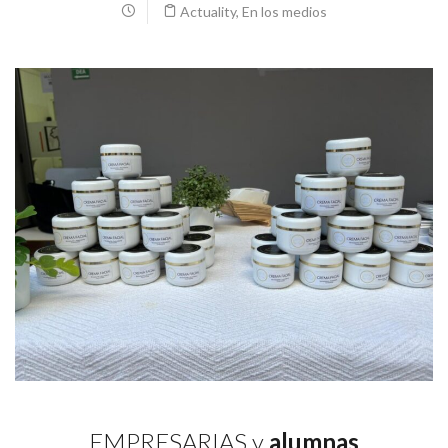
Actuality
,
En los medios
EMPRESARIAS y
alumnas