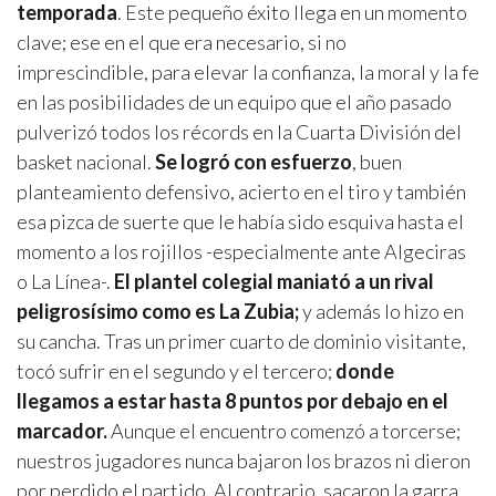
temporada
. Este pequeño éxito llega en un momento
clave; ese en el que era necesario, si no
imprescindible, para elevar la confianza, la moral y la fe
en las posibilidades de un equipo que el año pasado
pulverizó todos los récords en la Cuarta División del
basket nacional.
Se logró con esfuerzo
, buen
planteamiento defensivo, acierto en el tiro y también
esa pizca de suerte que le había sido esquiva hasta el
momento a los rojillos -especialmente ante Algeciras
o La Línea-.
El plantel colegial maniató a un rival
peligrosísimo como es La Zubia;
y además lo hizo en
su cancha. Tras un primer cuarto de dominio visitante,
tocó sufrir en el segundo y el tercero;
donde
llegamos a estar hasta 8 puntos por debajo en el
marcador.
Aunque el encuentro comenzó a torcerse;
nuestros jugadores nunca bajaron los brazos ni dieron
por perdido el partido. Al contrario, sacaron la garra