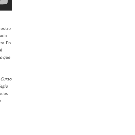
uestro
cado
za. En
al
do que
l Curso
legio
lados
a