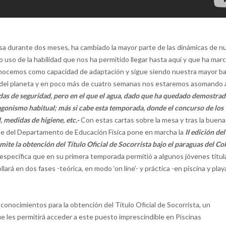
a durante dos meses, ha cambiado la mayor parte de las dinámicas de n
o uso de la habilidad que nos ha permitido llegar hasta aquí y que ha mar
onocemos como capacidad de adaptación y sigue siendo nuestra mayor ba
o del planeta y en poco más de cuatro semanas no
s estaremos asomando 
das de seguridad, pero en el que el agua, dado que ha quedado demostra
gonismo habitual; más si cabe esta temporada, donde el concurso de los
 medidas de higiene, etc.-
Con estas cartas sobre la mesa y tras la buena
te del Departamento de Educación Física pone en marcha la
II edición de
te la obtención del Título Oficial de Socorrista bajo el paraguas del Co
 específica que en su primera temporada permitió a algunos jóvenes titu
ará en dos fases -teórica, en modo ‘on line’- y práctica -en piscina y play
 conocimientos para la obtención del Título Oficial de Socorrista, un
 que les permitirá acceder a este puesto imprescindible en Piscinas