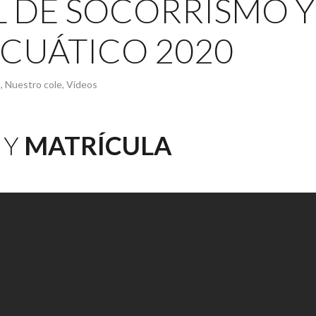
L DE SOCORRISMO Y
CUÁTICO 2020
s
,
Nuestro cole
,
Vídeos
 Y
MATRÍCULA