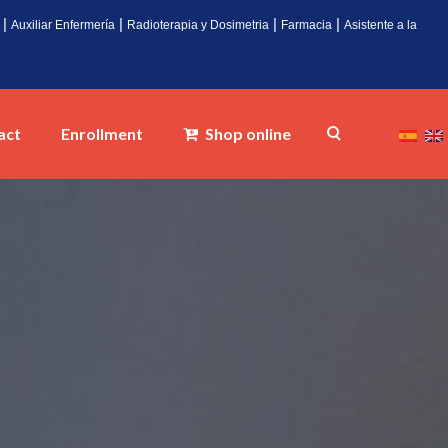
|
|
|
|
Auxiliar Enfermería
Radioterapia y Dosimetria
Farmacia
Asistente a la
act
Enrollment
Shop online