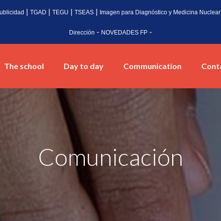
|
|
|
|
ublicidad
TGAD
TEGU
TSEAS
Imagen para Diagnóstico y Medicina Nuclear
-
-
Dirección
NOVEDADES FP
The school
Day to day
Communication
Cont
Comunicación