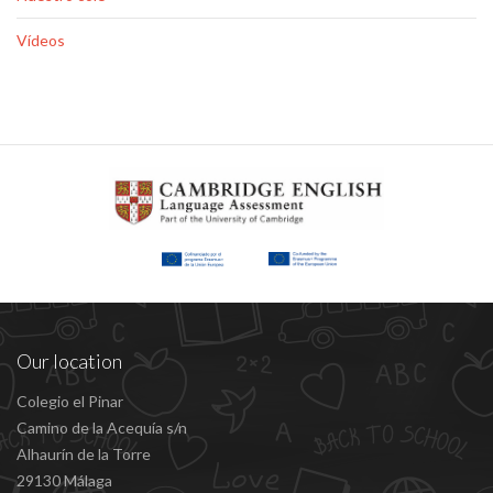
Vídeos
Our location
Colegio el Pinar
Camino de la Acequía s/n
Alhaurín de la Torre
29130 Málaga