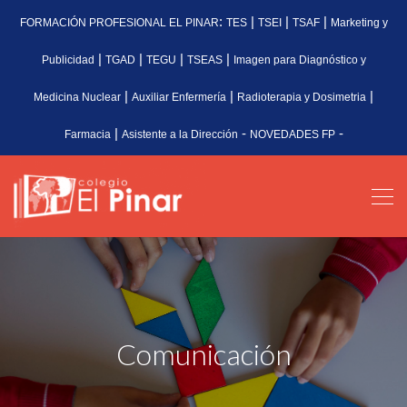
:
|
|
|
FORMACIÓN PROFESIONAL EL PINAR
TES
TSEI
TSAF
Marketing y
|
|
|
|
Publicidad
TGAD
TEGU
TSEAS
Imagen para Diagnóstico y
|
|
|
Medicina Nuclear
Auxiliar Enfermería
Radioterapia y Dosimetria
|
-
-
Farmacia
Asistente a la Dirección
NOVEDADES FP
Comunicación