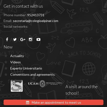
Get in contact with us
Phone number:
952413731
Email:
secretaria@colegioelpinar.com
Social networks:
New
Actuality
Vídeos
Experto Universitario
Conventions and agreements
A visit around the
school!
Make an appointment to meet us