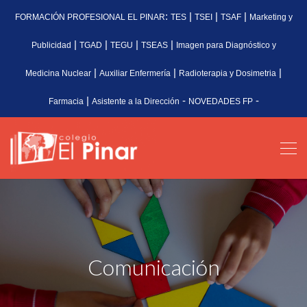
:
|
|
|
FORMACIÓN PROFESIONAL EL PINAR
TES
TSEI
TSAF
Marketing y
|
|
|
|
Publicidad
TGAD
TEGU
TSEAS
Imagen para Diagnóstico y
|
|
|
Medicina Nuclear
Auxiliar Enfermería
Radioterapia y Dosimetria
|
-
-
Farmacia
Asistente a la Dirección
NOVEDADES FP
Comunicación