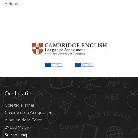
Vídeos
Our location
Colegio el Pinar
Camino de la Acequía s/n
Alhaurín de la Torre
29130 Málaga
See the map