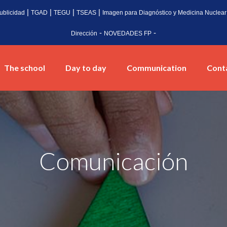
|
|
|
|
ublicidad
TGAD
TEGU
TSEAS
Imagen para Diagnóstico y Medicina Nuclear
-
-
Dirección
NOVEDADES FP
The school
Day to day
Communication
Cont
Comunicación