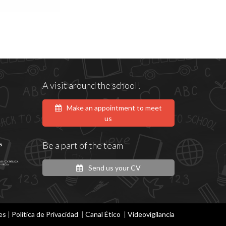
A visit around the school!
Make an appointment to meet
us
s
Be a part of the team
Send us your CV
es
|
Política de Privacidad
|
Canal Ético
|
Videovigilancia