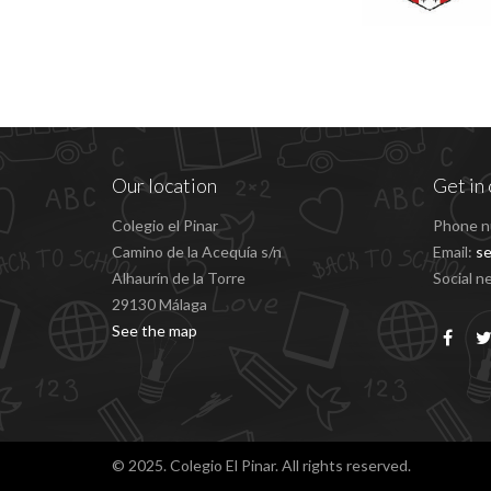
Our location
Get in 
Colegio el Pinar
Phone n
Camino de la Acequía s/n
Email:
se
Alhaurín de la Torre
Social n
29130 Málaga
See the map
© 2025. Colegio El Pinar. All rights reserved.