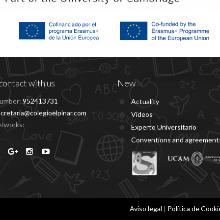
contact with us
New
umber:
952413731
Actuality
cretaria@colegioelpinar.com
Vídeos
etworks:
Experto Universitario
Conventions and agreement
Aviso legal
|
Política de Cooki