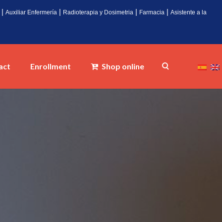
|
|
|
|
Auxiliar Enfermería
Radioterapia y Dosimetria
Farmacia
Asistente a la
act
Enrollment
Shop online