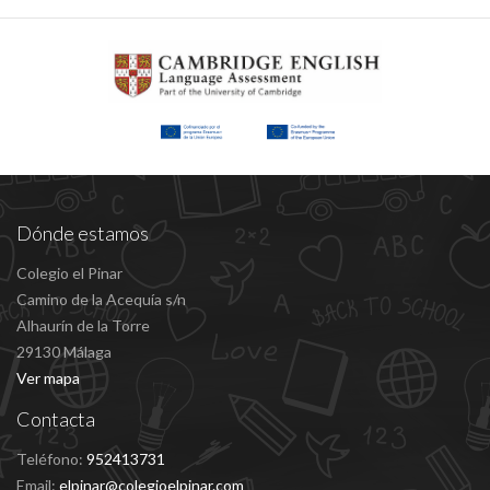
Dónde estamos
Colegio el Pinar
Camino de la Acequía s/n
Alhaurín de la Torre
29130 Málaga
Ver mapa
Contacta
Teléfono:
952413731
Email:
elpinar@colegioelpinar.com