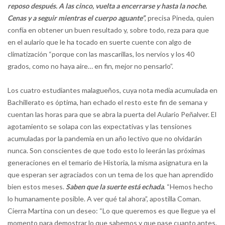
reposo después. A las cinco, vuelta a encerrarse y hasta la noche.
Cenas y a seguir mientras el cuerpo aguante”
, precisa Pineda, quien
confía en obtener un buen resultado y, sobre todo, reza para que
en el aulario que le ha tocado en suerte cuente con algo de
climatización “porque con las mascarillas, los nervios y los 40
grados, como no haya aire… en fin, mejor no pensarlo”.
Los cuatro estudiantes malagueños, cuya nota media acumulada en
Bachillerato es óptima, han echado el resto este fin de semana y
cuentan las horas para que se abra la puerta del Aulario Peñalver. El
agotamiento se solapa con las expectativas y las tensiones
acumuladas por la pandemia en un año lectivo que no olvidarán
nunca. Son conscientes de que todo esto lo leerán las próximas
generaciones en el temario de Historia, la misma asignatura en la
que esperan ser agraciados con un tema de los que han aprendido
bien estos meses.
Saben que la suerte está echada
. “Hemos hecho
lo humanamente posible. A ver qué tal ahora”, apostilla Coman.
Cierra Martina con un deseo: “Lo que queremos es que llegue ya el
momento para demostrar lo que sabemos y que pase cuanto antes.