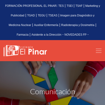
:
|
|
|
FORMACIÓN PROFESIONAL EL PINAR
TES
TSEI
TSAF
Marketing y
|
|
|
|
Publicidad
TGAD
TEGU
TSEAS
Imagen para Diagnóstico y
|
|
|
Medicina Nuclear
Auxiliar Enfermería
Radioterapia y Dosimetria
|
-
-
Farmacia
Asistente a la Dirección
NOVEDADES FP
Comunicación