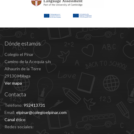
Dónde estamos
Colegio el Pinar
Camino de la Acequía s/n
Alhaurín de la Torre
29130 Málaga
Ver mapa
Contacta
Teléfono:
952413731
Email:
elpinar@colegioelpinar.com
Canal ético
Redes sociales: