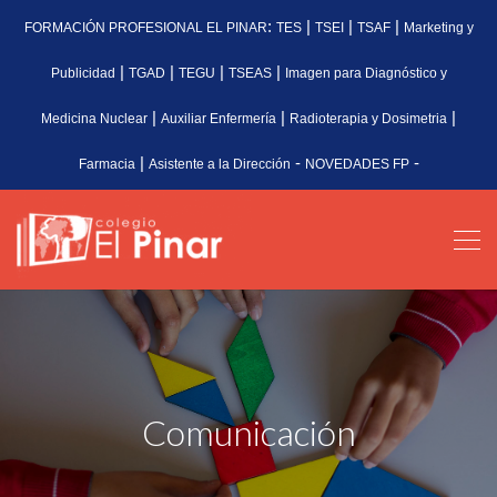
:
|
|
|
FORMACIÓN PROFESIONAL EL PINAR
TES
TSEI
TSAF
Marketing y
|
|
|
|
Publicidad
TGAD
TEGU
TSEAS
Imagen para Diagnóstico y
|
|
|
Medicina Nuclear
Auxiliar Enfermería
Radioterapia y Dosimetria
|
-
-
Farmacia
Asistente a la Dirección
NOVEDADES FP
Comunicación