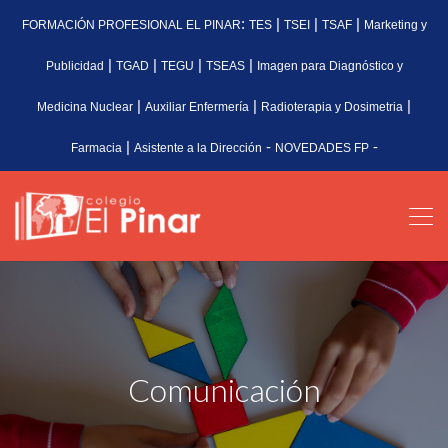
:
|
|
|
FORMACIÓN PROFESIONAL EL PINAR
TES
TSEI
TSAF
Marketing y
|
|
|
|
Publicidad
TGAD
TEGU
TSEAS
Imagen para Diagnóstico y
|
|
|
Medicina Nuclear
Auxiliar Enfermería
Radioterapia y Dosimetria
|
-
-
Farmacia
Asistente a la Dirección
NOVEDADES FP
Comunicación