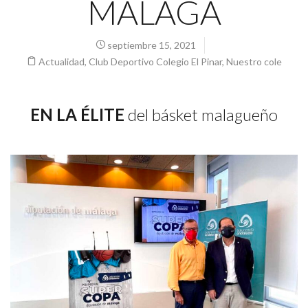
MÁLAGA
septiembre 15, 2021
Actualidad
,
Club Deportivo Colegio El Pinar
,
Nuestro cole
EN LA ÉLITE
del básket malagueño