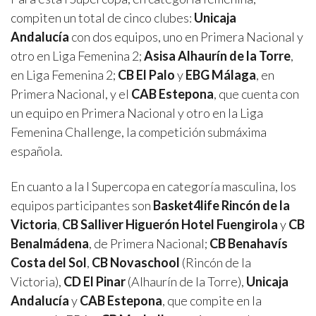
compiten un total de cinco clubes:
Unicaja
Andalucía
con dos equipos, uno en Primera Nacional y
otro en Liga Femenina 2;
Asisa Alhaurín de la Torre
,
en Liga Femenina 2;
CB El Palo
y
EBG Málaga
, en
Primera Nacional, y el
CAB Estepona
, que cuenta con
un equipo en Primera Nacional y otro en la Liga
Femenina Challenge, la competición submáxima
española.
En cuanto a la I Supercopa en categoría masculina, los
equipos participantes son
Basket4life Rincón de la
Victoria
,
CB Salliver Higuerón Hotel Fuengirola
y
CB
Benalmádena
, de Primera Nacional;
CB Benahavís
Costa del Sol
,
CB Novaschool
(Rincón de la
Victoria),
CD El Pinar
(Alhaurín de la Torre),
Unicaja
Andalucía
y
CAB Estepona
, que compite en la