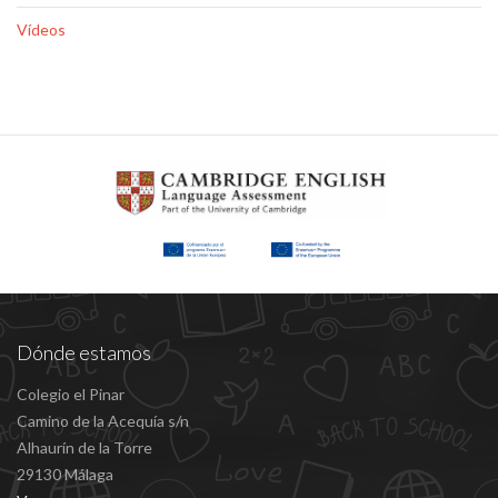
Vídeos
Dónde estamos
Colegio el Pinar
Camino de la Acequía s/n
Alhaurín de la Torre
29130 Málaga