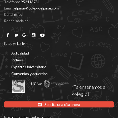
Teléfono:
952413731
Email:
elpinar@colegioelpinar.com
Canal ético
Redes sociales:
Novedades
Actualidad
Vídeos
Experto Universitario
Convenios y acuerdos
¡Te enseñamos el
colegio!
Solicita una cita ahora
Forma parte del equipo