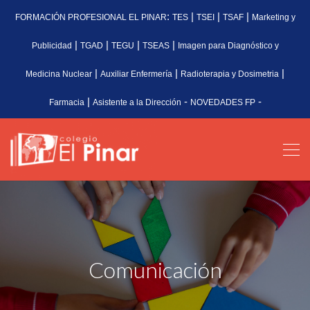
:
|
|
|
FORMACIÓN PROFESIONAL EL PINAR
TES
TSEI
TSAF
Marketing y
|
|
|
|
Publicidad
TGAD
TEGU
TSEAS
Imagen para Diagnóstico y
|
|
|
Medicina Nuclear
Auxiliar Enfermería
Radioterapia y Dosimetria
|
-
-
Farmacia
Asistente a la Dirección
NOVEDADES FP
Comunicación