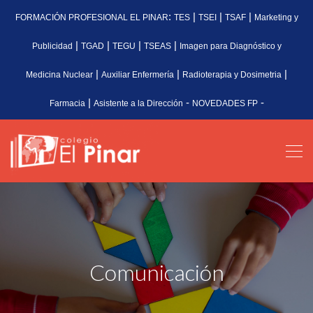
:
|
|
|
FORMACIÓN PROFESIONAL EL PINAR
TES
TSEI
TSAF
Marketing y
|
|
|
|
Publicidad
TGAD
TEGU
TSEAS
Imagen para Diagnóstico y
|
|
|
Medicina Nuclear
Auxiliar Enfermería
Radioterapia y Dosimetria
|
-
-
Farmacia
Asistente a la Dirección
NOVEDADES FP
Comunicación