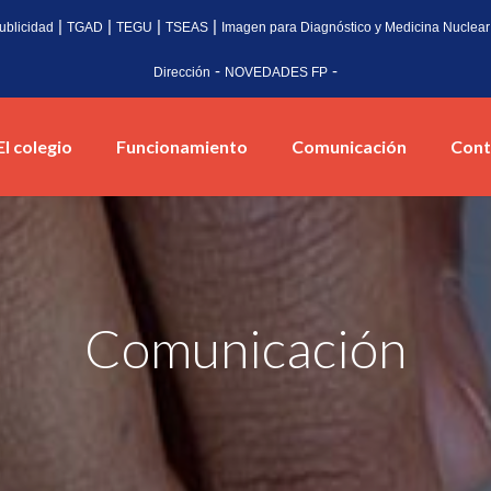
|
|
|
|
ublicidad
TGAD
TEGU
TSEAS
Imagen para Diagnóstico y Medicina Nuclear
-
-
Dirección
NOVEDADES FP
El colegio
Funcionamiento
Comunicación
Cont
Comunicación