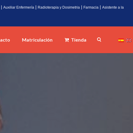
|
|
|
|
Auxiliar Enfermería
Radioterapia y Dosimetria
Farmacia
Asistente a la
acto
Matriculación
Tienda