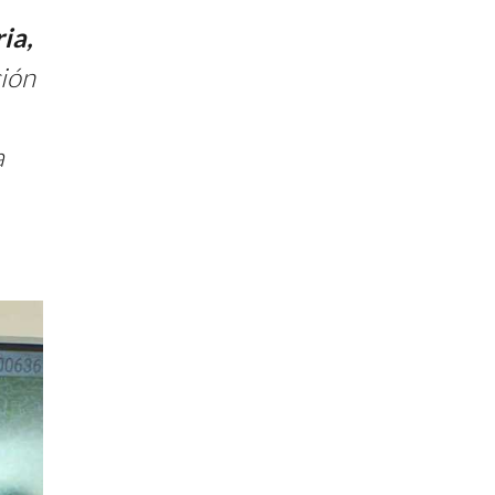
ia,
ción
a