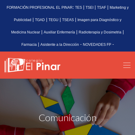
:
|
|
|
FORMACIÓN PROFESIONAL EL PINAR
TES
TSEI
TSAF
Marketing y
|
|
|
|
Publicidad
TGAD
TEGU
TSEAS
Imagen para Diagnóstico y
|
|
|
Medicina Nuclear
Auxiliar Enfermería
Radioterapia y Dosimetria
|
-
-
Farmacia
Asistente a la Dirección
NOVEDADES FP
Comunicación