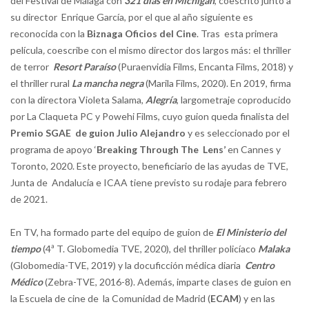
del Festival de Málaga con
321 días en Michigan
, coescrito junto a
su director Enrique García, por el que al año siguiente es
reconocida con la
Biznaga Oficios del Cine
. Tras esta primera
película
,
coescribe con el mismo director dos largos más: el thriller
de terror
Resort Paraíso
(Puraenvidia Films, Encanta Films, 2018) y
el thriller rural
La mancha negra
(Marila Films, 2020). En 2019, firma
con la directora Violeta Salama,
Alegría
, largometraje coproducido
por La Claqueta PC y Powehi Films, cuyo guion queda finalista del
Premio SGAE de guion Julio Alejandro
y es seleccionado por el
programa de apoyo ‘
Breaking Through The Lens’
en Cannes y
Toronto, 2020. Este proyecto, beneficiario de las ayudas de TVE,
Junta de Andalucía e ICAA tiene previsto su rodaje para febrero
de 2021.
En TV, ha formado parte del equipo de guion de
El Ministerio del
tiempo
(4ª T. Globomedia TVE, 2020), del thriller policíaco
Malaka
(Globomedia-TVE, 2019) y la docuficción médica diaria
Centro
Médico
(Zebra-TVE, 2016-8). Además, imparte clases de guion en
la Escuela de cine de la Comunidad de Madrid (
ECAM
) y en las