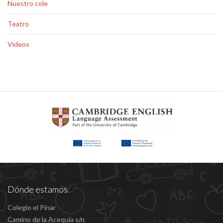
Nuestro cole
Teatro
Vídeos
Dónde estamos
Colegio el Pinar
Camino de la Acequía s/n