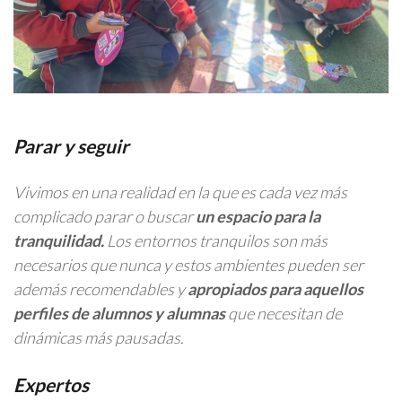
Parar y seguir
Vivimos en una realidad en la que es cada vez más
complicado parar o buscar
un espacio para la
tranquilidad.
Los entornos tranquilos son más
necesarios que nunca y estos ambientes pueden ser
además recomendables y
apropiados para aquellos
perfiles de alumnos y alumnas
que necesitan de
dinámicas más pausadas.
Expertos