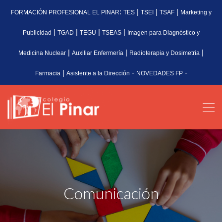
:
|
|
|
FORMACIÓN PROFESIONAL EL PINAR
TES
TSEI
TSAF
Marketing y
|
|
|
|
Publicidad
TGAD
TEGU
TSEAS
Imagen para Diagnóstico y
|
|
|
Medicina Nuclear
Auxiliar Enfermería
Radioterapia y Dosimetria
|
-
-
Farmacia
Asistente a la Dirección
NOVEDADES FP
Comunicación